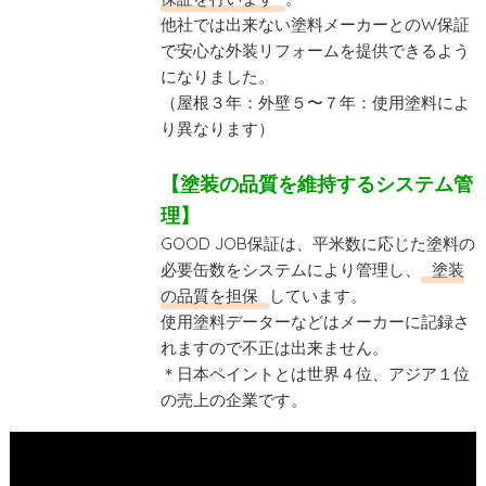
他社では出来ない塗料メーカーとのW保証
で安心な外装リフォームを提供できるよう
になりました。
（屋根３年：外壁５〜７年：使用塗料によ
り異なります）
【塗装の品質を維持するシステム管
理】
GOOD JOB保証は、平米数に応じた塗料の
必要缶数をシステムにより管理し、
塗装
の品質を担保
しています。
使用塗料データーなどはメーカーに記録さ
れますので不正は出来ません。
＊日本ペイントとは世界４位、アジア１位
の売上の企業です。