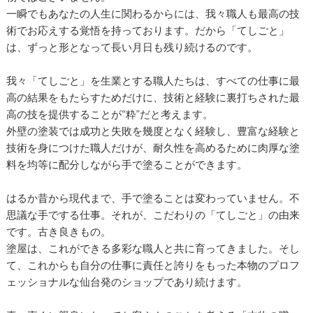
一瞬でもあなたの人生に関わるからには、我々職人も最高の技
術でお応えする覚悟を持っております。だから「てしごと」
は、ずっと形となって長い月日も残り続けるのです。
我々「てしごと」を生業とする職人たちは、すべての仕事に最
高の結果をもたらすためだけに、技術と経験に裏打ちされた最
高の技を提供することが“粋”だと考えます。
外壁の塗装では成功と失敗を幾度となく経験し、豊富な経験と
技術を身につけた職人だけが、耐久性を高めるために肉厚な塗
料を均等に配分しながら手で塗ることができます。
はるか昔から現代まで、手で塗ることは変わっていません。不
思議な手でする仕事。それが、こだわりの「てしごと」の由来
です。古き良きもの。
塗屋は、これができる多彩な職人と共に育ってきました。そし
て、これからも自分の仕事に責任と誇りをもった本物のプロフ
ェッショナルな仙台発のショップであり続けます。