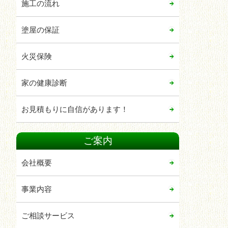
施工の流れ
2021年11月
2021年10月
塗屋の保証
2021年04月
火災保険
2021年02月
2021年01月
家の健康診断
2020年12月
お見積もりに自信があります！
2020年11月
2020年08月
ご案内
2020年07月
会社概要
2020年06月
2020年05月
事業内容
2020年04月
2020年03月
ご相談サービス