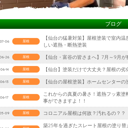
ブログ
【仙台の猛暑対策】屋根塗装で室内温
屋根
07-06
しい遮熱・断熱塗装
【仙台・富谷の皆さまへ】7月～9月
屋根
06-26
【仙台】塗装だけで大丈夫？屋根の劣
屋根
06-14
【仙台の屋根塗装】ホームセンターの塗
屋根
06-13
これからの真夏の暑さ！遮熱フッ素塗
屋根
06-17
事ができますよ！！
コロニアル屋根は何故？汚れるの？？
屋根
05-09
築25年を過ぎたスレート屋根の塗り替