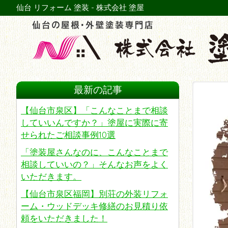
仙台 リフォーム 塗装 - 株式会社 塗屋
最新の記事
【仙台市泉区】「こんなことまで相談
していいんですか？」塗屋に実際に寄
せられたご相談事例10選
「塗装屋さんなのに、こんなことまで
相談していいの？」そんなお声をよく
いただきます。
【仙台市泉区福岡】別荘の外装リフォ
ーム・ウッドデッキ修繕のお見積り依
頼をいただきました！