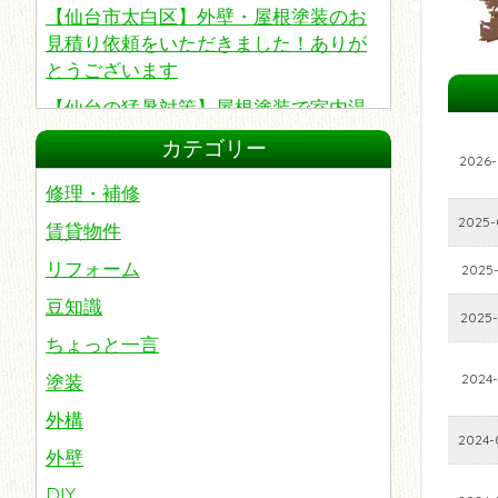
【仙台市太白区】外壁・屋根塗装のお
見積り依頼をいただきました！ありが
とうございます
【仙台の猛暑対策】屋根塗装で室内温
度は変わる？夏の電気代を抑えたい方
カテゴリー
へ知ってほしい遮熱・断熱塗装
2026-
修理・補修
2025-
賃貸物件
リフォーム
2025-
豆知識
2025-
ちょっと一言
塗装
2024-
外構
2024-
外壁
DIY