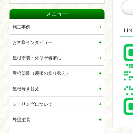
2024年05月
メニュー
2024年03月
2024年02月
施工事例
L
2024年01月
お客様インタビュー
2023年06月
2023年05月
屋根塗装・外壁塗装前に
2023年04月
屋根塗装（屋根の塗り替え）
2023年02月
2022年12月
屋根葺き替え
2022年09月
シーリングについて
2022年06月
2022年05月
外壁塗装
2021年12月