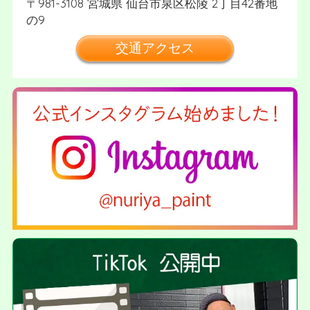
981-3108
宮城県
仙台市泉区松陵
2丁目42番地
の9
交通アクセス