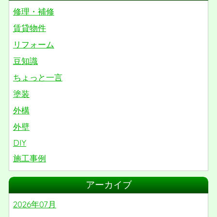
修理・補修
賃貸物件
リフォーム
豆知識
ちょっと一言
塗装
外構
外壁
DIY
施工事例
リノベーション
アーカイブ
屋根
2026年07月
番外編