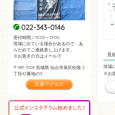
022-343-0146
受付時間／10:00～19:00
現場に出ている場合があるので、あ
らためてご連絡差し上げます。
見
※お急ぎの方はメールで
現場
981-3108
宮城県
仙台市泉区松陵
2
※お
丁目42番地の9
交通アクセス