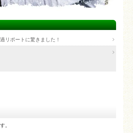
経過リポートに驚きました！
て
す。