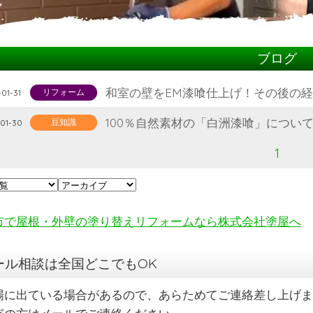
ブログ
和室の壁をEM漆喰仕上げ！その後の
リフォーム
01-31
100％自然素材の「白洲漆喰」につい
豆知識
01-30
1
市で屋根・外壁の塗り替えリフォームなら株式会社塗屋へ
ール相談は全国どこでもOK
場に出ている場合があるので、あらためてご連絡差し上げま