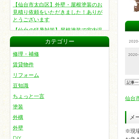
【仙台市太白区】外壁・屋根塗装のお
見積り依頼をいただきました！ありが
とうございます
【仙台の猛暑対策】屋根塗装で室内温
度は変わる？夏の電気代を抑えたい方
カテゴリー
2020-
へ知ってほしい遮熱・断熱塗装
修理・補修
2020-
賃貸物件
リフォーム
豆知識
ちょっと一言
仙台
塗装
メ
外構
外壁
※現
DIY