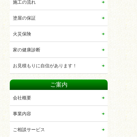
施工の流れ
2021年11月
2021年10月
塗屋の保証
2021年04月
火災保険
2021年02月
2021年01月
家の健康診断
2020年12月
お見積もりに自信があります！
2020年11月
2020年08月
ご案内
2020年07月
会社概要
2020年06月
2020年05月
事業内容
2020年04月
2020年03月
ご相談サービス