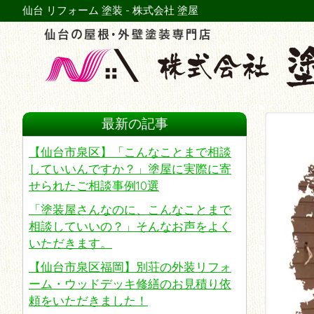
仙台 リフォーム 塗装 - 株式会社 塗屋
最新の記事
【仙台市泉区】「こんなことまで相談
していいんですか？」塗屋に実際に寄
せられたご相談事例10選
「塗装屋さんなのに、こんなことまで
相談していいの？」そんなお声をよく
いただきます。
【仙台市泉区福岡】別荘の外装リフォ
ーム・ウッドデッキ修繕のお見積り依
頼をいただきました！