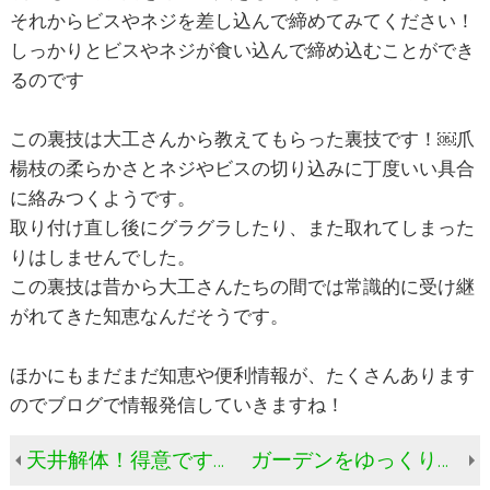
それからビスやネジを差し込んで締めてみてください！
しっかりとビスやネジが食い込んで締め込むことができ
るのです
この裏技は大工さんから教えてもらった裏技です！￼爪
楊枝の柔らかさとネジやビスの切り込みに丁度いい具合
に絡みつくようです。
取り付け直し後にグラグラしたり、また取れてしまった
りはしませんでした。
この裏技は昔から大工さんたちの間では常識的に受け継
がれてきた知恵なんだそうです。
ほかにもまだまだ知恵や便利情報が、たくさんあります
のでブログで情報発信していきますね！
天井解体！得意です！ 雨漏れの原因追求には手を抜きませんよ！
ガーデンをゆっくり眺めるウッドデッキは雨水で傷みやすい！樹脂製のデッキをDIYしませんか？