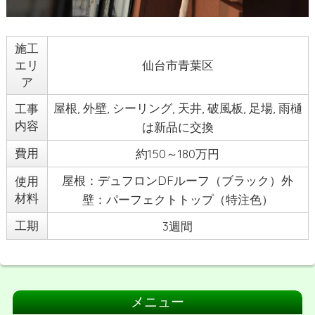
施工
エリ
仙台市青葉区
ア
屋根, 外壁, シーリング, 天井, 破風板, 足場, 雨樋
工事
内容
は新品に交換
費用
約150～180万円
屋根：デュフロンDFルーフ（ブラック）外
使用
材料
壁：パーフェクトトップ（特注色）
工期
3週間
メニュー